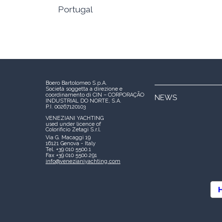
Portugal
Boero Bartolomeo S.p.A.
Società soggetta a direzione e
coordinamento di CIN – CORPORAÇÃO
NEWS
INDUSTRIAL DO NORTE, S.A.
P.I. 00267120103
VENEZIANI YACHTING
used under licence of
Colorificio Zetagi S.r.l.
Via G. Macaggi 19
16121 Genova - Italy
Tel. +39 010 5500.1
Fax +39 010 5500.291
info@venezianiyachting.com
H