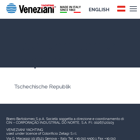
ENGLISH
Tschechische
Republik
Tschechische Republik
Boero Bartolomeo S.p.A.
Società soggetta a direzione e coordinamento di
CIN – CORPORAÇÃO INDUSTRIAL DO NORTE, S.A.
P.I. 00267120103
VENEZIANI YACHTING
used under licence of
Colorificio Zetagi S.r.l.
Via G. Macaggi 19
16121 Genova - Italy
Tel. +39 010 5500.1
Fax +39 010