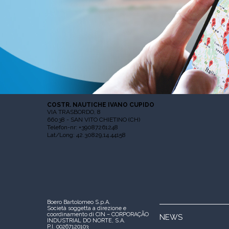
COSTR. NAUTICHE IVANO CUPIDO
VIA TRASBORDO, 8
66038 - SAN VITO CHIETINO (CH)
Telefon-nr: +39087261248
Lat/Long: 42.30829,14.44158
Boero Bartolomeo S.p.A.
Società soggetta a direzione e
coordinamento di CIN – CORPORAÇÃO
NEWS
INDUSTRIAL DO NORTE, S.A.
P.I. 00267120103