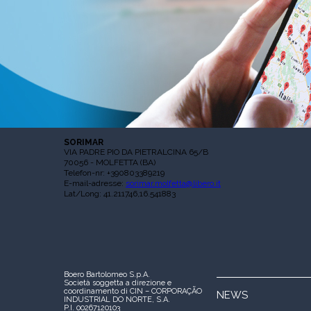
SORIMAR
VIA PADRE PIO DA PIETRALCINA 65/B
70056 - MOLFETTA (BA)
Telefon-nr: +390803389219
E-mail-adresse:
sorimar.molfetta@libero.it
Lat/Long: 41.211746,16.541883
Boero Bartolomeo S.p.A.
Società soggetta a direzione e
coordinamento di CIN – CORPORAÇÃO
NEWS
INDUSTRIAL DO NORTE, S.A.
P.I. 00267120103