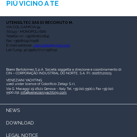
PIÙ VICINO A TE
UTENSILTEC SAS DI RECCHIUTO M.
VIA COL CAMICIA 94
70043 - MONOPOLI (BA)
Telefon-nr: +39080802841
Fax: +390804170518
E-mail-adresse:
utensiltec@gmail.com
Lat/Long: 40.956077,17.296730
Boero Bartolomeo S.p.A.
Società soggetta a direzione e coordinamento di
CIN – CORPORAÇÃO INDUSTRIAL DO NORTE, S.A.
P.I. 00267120103
VENEZIANI YACHTING
used under licence of
Colorificio Zetagi S.r.l.
Via G. Macaggi 19
16121 Genova - Italy
Tel. +39 010 5500.1
Fax +39 010
5500.291
info@venezianiyachting.com
NEWS
DOWNLOAD
LEGAL NOTICE