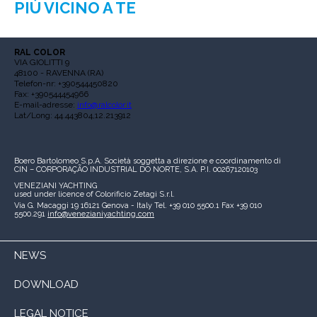
PIÙ VICINO A TE
RAL COLOR
VIA GIOLITTI 9
48100 - RAVENNA (RA)
Telefon-nr: +390544450820
Fax: +390544454966
E-mail-adresse:
info@ralcolor.it
Lat/Long: 44.443804,12.213912
Boero Bartolomeo S.p.A.
Società soggetta a direzione e coordinamento di
CIN – CORPORAÇÃO INDUSTRIAL DO NORTE, S.A.
P.I. 00267120103
VENEZIANI YACHTING
used under licence of
Colorificio Zetagi S.r.l.
Via G. Macaggi 19
16121 Genova - Italy
Tel. +39 010 5500.1
Fax +39 010
5500.291
info@venezianiyachting.com
NEWS
DOWNLOAD
LEGAL NOTICE