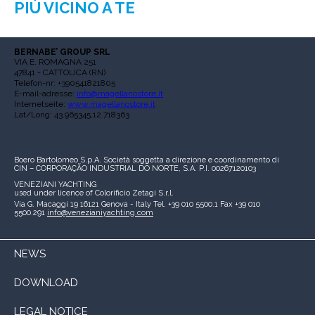
PIÙ VICINO A TE
BERNABE’ GROUP SRL
VIA E. ROMAGNA 251
47841 - CATTOLICA (RN)
Telefon-nr: +390541821805
E-mail-adresse:
info@magellanostore.it
Internetseite:
www.magellanostore.it
Lat/Long: 43.965345,12.718363
Boero Bartolomeo S.p.A.
Società soggetta a direzione e coordinamento di
CIN – CORPORAÇÃO INDUSTRIAL DO NORTE, S.A.
P.I. 00267120103
VENEZIANI YACHTING
used under licence of
Colorificio Zetagi S.r.l.
Via G. Macaggi 19
16121 Genova - Italy
Tel. +39 010 5500.1
Fax +39 010
5500.291
info@venezianiyachting.com
NEWS
DOWNLOAD
LEGAL NOTICE