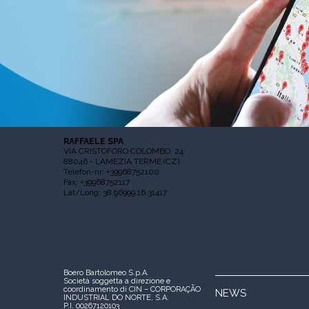
RAFFAELE SPA
VIA CRISTOFORO COLOMBO, 24
88046 - LAMEZIA TERME (CZ)
Telefon-nr: +39968752100
Fax: +39968752117
Lat/Long: 38.96999,16.31417
Boero Bartolomeo S.p.A.
Società soggetta a direzione e
coordinamento di CIN – CORPORAÇÃO
NEWS
INDUSTRIAL DO NORTE, S.A.
P.I. 00267120103