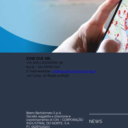
ESSE DUE SRL
VIA SAN LEONARDO 38
84131 - SALERNO (SA)
E-mail-adresse:
info@essedueinternational.it
Lat/Long: 40.65192,14.81921
Boero Bartolomeo S.p.A.
Società soggetta a direzione e
coordinamento di CIN – CORPORAÇÃO
NEWS
INDUSTRIAL DO NORTE, S.A.
P.I. 00267120103