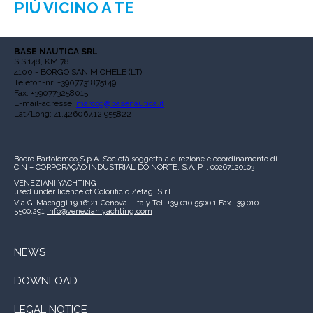
PIÙ VICINO A TE
BASE NAUTICA SRL
S S 148, KM 78
4100 - BORGO SAN MICHELE (LT)
Telefon-nr: +3907731875149
Fax: +390773258015
E-mail-adresse:
marcog@basenautica.it
Lat/Long: 41.426067,12.955822
Boero Bartolomeo S.p.A.
Società soggetta a direzione e coordinamento di
CIN – CORPORAÇÃO INDUSTRIAL DO NORTE, S.A.
P.I. 00267120103
VENEZIANI YACHTING
used under licence of
Colorificio Zetagi S.r.l.
Via G. Macaggi 19
16121 Genova - Italy
Tel. +39 010 5500.1
Fax +39 010
5500.291
info@venezianiyachting.com
NEWS
DOWNLOAD
LEGAL NOTICE