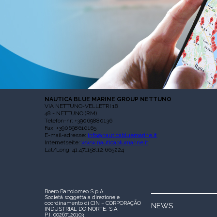
NAUTICA BLUE MARINE GROUP NETTUNO
VIA NETTUNO-VELLETRI 18
48 - NETTUNO (RM)
Telefon-nr: +39069880136
Fax: +390698610165
E-mail-adresse:
info@nauticabluemarine.it
Internetseite:
www.nauticablumarine.it
Lat/Long: 41.471158,12.665224
Boero Bartolomeo S.p.A.
Società soggetta a direzione e
coordinamento di CIN – CORPORAÇÃO
NEWS
INDUSTRIAL DO NORTE, S.A.
P.I. 00267120103