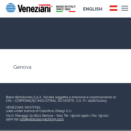
ENGLISH
Genova
Genova
Boero Bartolomeo S.p.A.
Società soggetta a direzione e coordinamento di
CIN – CORPORAÇÃO INDUSTRIAL DO NORTE, S.A.
P.I. 00267120103
VENEZIANI YACHTING
used under licence of
Colorificio Zetagi S.r.l.
Via G. Macaggi 19
16121 Genova - Italy
Tel. +39 010 5500.1
Fax +39 010
5500.291
info@venezianiyachting.com