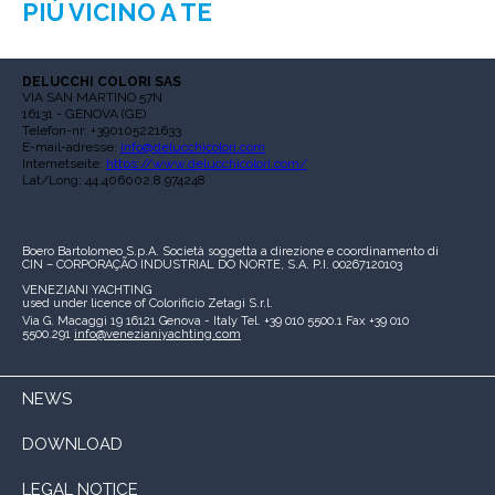
PIÙ VICINO A TE
DELUCCHI COLORI SAS
VIA SAN MARTINO 57N
16131 - GENOVA (GE)
Telefon-nr: +390105221633
E-mail-adresse:
info@delucchicolori.com
Internetseite:
https://www.delucchicolori.com/
Lat/Long: 44.406002,8.974248
Boero Bartolomeo S.p.A.
Società soggetta a direzione e coordinamento di
CIN – CORPORAÇÃO INDUSTRIAL DO NORTE, S.A.
P.I. 00267120103
VENEZIANI YACHTING
used under licence of
Colorificio Zetagi S.r.l.
Via G. Macaggi 19
16121 Genova - Italy
Tel. +39 010 5500.1
Fax +39 010
5500.291
info@venezianiyachting.com
NEWS
DOWNLOAD
LEGAL NOTICE