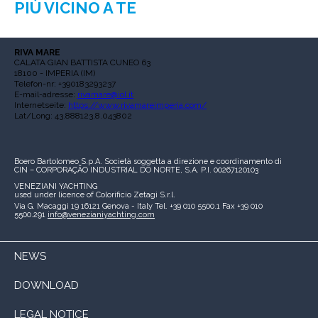
PIÙ VICINO A TE
RIVA MARE
CALATA GIAN BATTISTA CUNEO 63
18100 - IMPERIA (IM)
Telefon-nr: +390183293237
E-mail-adresse:
rivamare@iol.it
Internetseite:
https://www.rivamareimperia.com/
Lat/Long: 43.888123,8.043802
Boero Bartolomeo S.p.A.
Società soggetta a direzione e coordinamento di
CIN – CORPORAÇÃO INDUSTRIAL DO NORTE, S.A.
P.I. 00267120103
VENEZIANI YACHTING
used under licence of
Colorificio Zetagi S.r.l.
Via G. Macaggi 19
16121 Genova - Italy
Tel. +39 010 5500.1
Fax +39 010
5500.291
info@venezianiyachting.com
NEWS
DOWNLOAD
LEGAL NOTICE