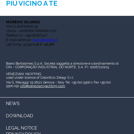
PIÙ VICINO A TE
MORENO SILVANO
VIA CLAVESANA 35
17020 - ANDORA MARINA (SV)
Telefon-nr: +39018287327
E-mail-adresse:
morsil@libero.it
Lat/Long: 43.952238,8.148388
Boero Bartolomeo S.p.A.
Società soggetta a direzione e coordinamento di
CIN – CORPORAÇÃO INDUSTRIAL DO NORTE, S.A.
P.I. 00267120103
VENEZIANI YACHTING
used under licence of
Colorificio Zetagi S.r.l.
Via G. Macaggi 19
16121 Genova - Italy
Tel. +39 010 5500.1
Fax +39 010
5500.291
info@venezianiyachting.com
NEWS
DOWNLOAD
LEGAL NOTICE