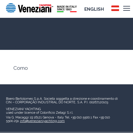
ENGLISH
Como
Como
Boero Bartolomeo S.p.A.
Società soggetta a direzione e coordinamento di
CIN – CORPORAÇÃO INDUSTRIAL DO NORTE, S.A.
P.I. 00267120103
VENEZIANI YACHTING
used under licence of
Colorificio Zetagi S.r.l.
Via G. Macaggi 19
16121 Genova - Italy
Tel. +39 010 5500.1
Fax +39 010
5500.291
info@venezianiyachting.com