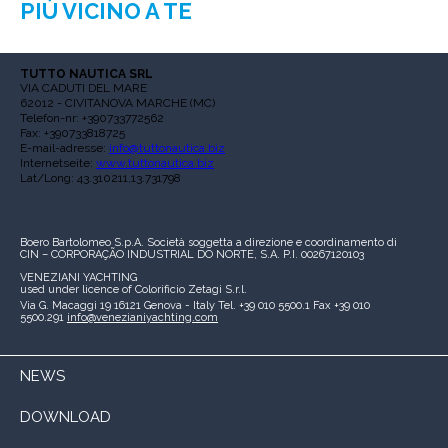
PIÙ VICINO A TE
TUTTO NAUTICA SRL
VIA CADUTI DEL MARE
62012 - CIVITANOVA MARCHE (MC)
Telefon-nr: +390733772562
Fax: +390733818725
E-mail-adresse:
info@tuttonautica.biz
Internetseite:
www.tuttonautica.biz
Lat/Long: 43.310211,13.731798
Boero Bartolomeo S.p.A.
Società soggetta a direzione e coordinamento di
CIN – CORPORAÇÃO INDUSTRIAL DO NORTE, S.A.
P.I. 00267120103
VENEZIANI YACHTING
used under licence of
Colorificio Zetagi S.r.l.
Via G. Macaggi 19
16121 Genova - Italy
Tel. +39 010 5500.1
Fax +39 010
5500.291
info@venezianiyachting.com
NEWS
DOWNLOAD