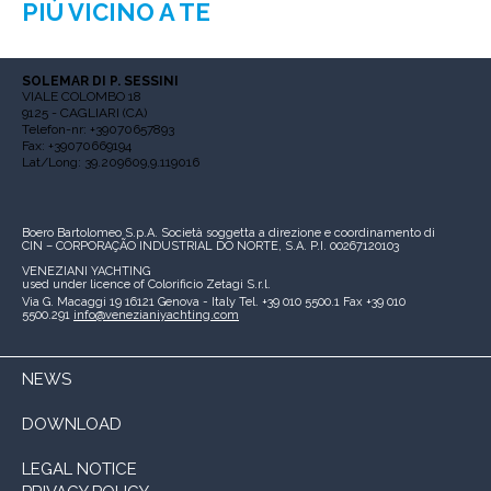
PIÙ VICINO A TE
SOLEMAR DI P. SESSINI
VIALE COLOMBO 18
9125 - CAGLIARI (CA)
Telefon-nr: +39070657893
Fax: +39070669194
Lat/Long: 39.209609,9.119016
Boero Bartolomeo S.p.A.
Società soggetta a direzione e coordinamento di
CIN – CORPORAÇÃO INDUSTRIAL DO NORTE, S.A.
P.I. 00267120103
VENEZIANI YACHTING
used under licence of
Colorificio Zetagi S.r.l.
Via G. Macaggi 19
16121 Genova - Italy
Tel. +39 010 5500.1
Fax +39 010
5500.291
info@venezianiyachting.com
NEWS
DOWNLOAD
LEGAL NOTICE