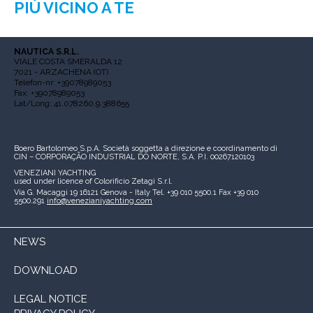
PIÙ VICINO A TE
NAUTICA S.R.L.
VIALE COSTA SMERALDA 12
7021 - ARZACHENA (OT)
Telefon-nr: +39078989053
Fax: +39078989053
Lat/Long: 41.078260,9.388655
Boero Bartolomeo S.p.A.
Società soggetta a direzione e coordinamento di
CIN – CORPORAÇÃO INDUSTRIAL DO NORTE, S.A.
P.I. 00267120103
VENEZIANI YACHTING
used under licence of
Colorificio Zetagi S.r.l.
Via G. Macaggi 19
16121 Genova - Italy
Tel. +39 010 5500.1
Fax +39 010
5500.291
info@venezianiyachting.com
NEWS
DOWNLOAD
LEGAL NOTICE