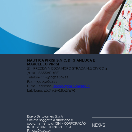
NAUTICA PIRISI S.N.C. DI GIANLUCA E
MARCELLO PIRISI
Z.I. PREDDA NIEDDA NORD STRADA N.2 CIVICO 3
7100 - SASSARI (SS)
Telefon-nr: +39079260422
Fax: +39079260422
E-mail-adresse:
sassari@nauticapirisi.it
Lat/Long: 40.735256,8.529476
Boero Bartolomeo S.p.A.
Società soggetta a direzione e
coordinamento di CIN – CORPORAÇÃO
NEWS
INDUSTRIAL DO NORTE, S.A.
P.I. 00267120103