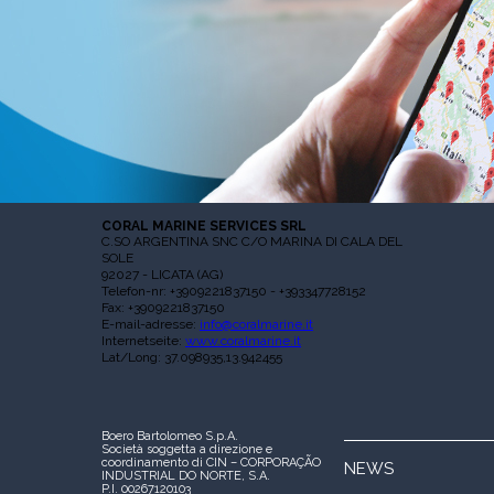
CORAL MARINE SERVICES SRL
C.SO ARGENTINA SNC C/O MARINA DI CALA DEL
SOLE
92027 - LICATA (AG)
Telefon-nr: +3909221837150 - +393347728152
Fax: +3909221837150
E-mail-adresse:
info@coralmarine.it
Internetseite:
www.coralmarine.it
Lat/Long: 37.098935,13.942455
Boero Bartolomeo S.p.A.
Società soggetta a direzione e
coordinamento di CIN – CORPORAÇÃO
NEWS
INDUSTRIAL DO NORTE, S.A.
P.I. 00267120103