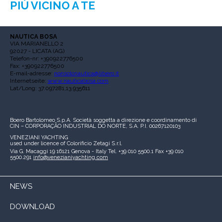
PIÙ VICINO A TE
NAUTICA BOSA
VIA MARIANELLO 2
92027 - LICATA (AG)
Telefon-nr: +390922776500
Fax: +390922776500
E-mail-adresse:
nonsolonautica@libero.it
Internetseite:
www.nauticabosa.com
Lat/Long: 37.097281,13.935611
Boero Bartolomeo S.p.A.
Società soggetta a direzione e coordinamento di
CIN – CORPORAÇÃO INDUSTRIAL DO NORTE, S.A.
P.I. 00267120103
VENEZIANI YACHTING
used under licence of
Colorificio Zetagi S.r.l.
Via G. Macaggi 19
16121 Genova - Italy
Tel. +39 010 5500.1
Fax +39 010
5500.291
info@venezianiyachting.com
NEWS
DOWNLOAD