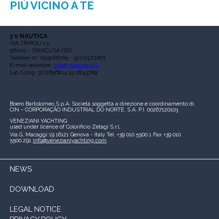
PIÙ VICINO A TE
3 V NAUTICA
VIA TRIPOLI 13
96100 - SIRACUSA (SR)
Telefon-nr: 093166165 - 3200170671
E-mail-adresse:
info@3vnautica.it
Lat/Long: 37.0656814,15.2843769
Boero Bartolomeo S.p.A.
Società soggetta a direzione e coordinamento di
CIN – CORPORAÇÃO INDUSTRIAL DO NORTE, S.A.
P.I. 00267120103
VENEZIANI YACHTING
used under licence of
Colorificio Zetagi S.r.l.
Via G. Macaggi 19
16121 Genova - Italy
Tel. +39 010 5500.1
Fax +39 010
5500.291
info@venezianiyachting.com
NEWS
DOWNLOAD
LEGAL NOTICE