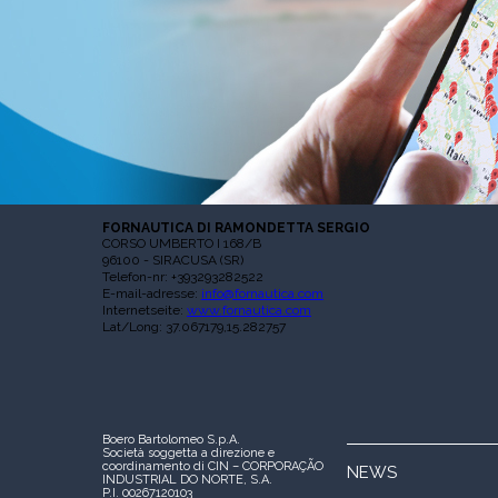
FORNAUTICA DI RAMONDETTA SERGIO
CORSO UMBERTO I 168/B
96100 - SIRACUSA (SR)
Telefon-nr: +393293282522
E-mail-adresse:
info@fornautica.com
Internetseite:
www.fornautica.com
Lat/Long: 37.067179,15.282757
Boero Bartolomeo S.p.A.
Società soggetta a direzione e
coordinamento di CIN – CORPORAÇÃO
NEWS
INDUSTRIAL DO NORTE, S.A.
P.I. 00267120103