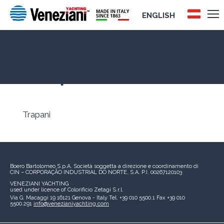
ENGLISH
Trapani
Trapani
Boero Bartolomeo S.p.A.
Società soggetta a direzione e coordinamento di
CIN – CORPORAÇÃO INDUSTRIAL DO NORTE, S.A.
P.I. 00267120103
VENEZIANI YACHTING
used under licence of
Colorificio Zetagi S.r.l.
Via G. Macaggi 19
16121 Genova - Italy
Tel. +39 010 5500.1
Fax +39 010
5500.291
info@venezianiyachting.com