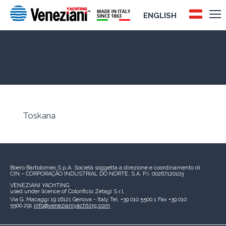
ENGLISH
Toskana
Toskana
Boero Bartolomeo S.p.A.
Società soggetta a direzione e coordinamento di
CIN – CORPORAÇÃO INDUSTRIAL DO NORTE, S.A.
P.I. 00267120103
VENEZIANI YACHTING
used under licence of
Colorificio Zetagi S.r.l.
Via G. Macaggi 19
16121 Genova - Italy
Tel. +39 010 5500.1
Fax +39 010
5500.291
info@venezianiyachting.com