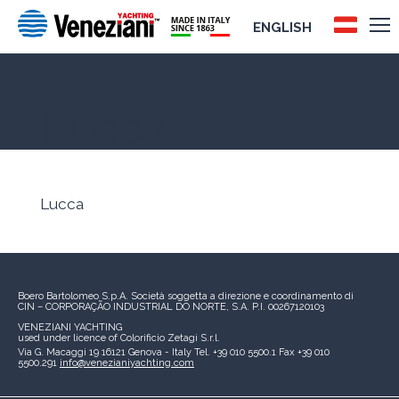
ENGLISH
Lucca
Lucca
Boero Bartolomeo S.p.A.
Società soggetta a direzione e coordinamento di
CIN – CORPORAÇÃO INDUSTRIAL DO NORTE, S.A.
P.I. 00267120103
VENEZIANI YACHTING
used under licence of
Colorificio Zetagi S.r.l.
Via G. Macaggi 19
16121 Genova - Italy
Tel. +39 010 5500.1
Fax +39 010
5500.291
info@venezianiyachting.com