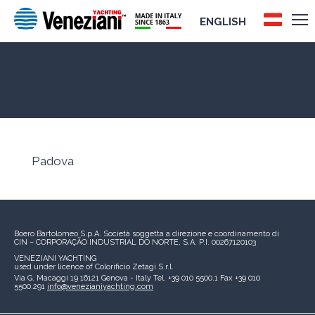
ENGLISH
Padova
Padova
Boero Bartolomeo S.p.A.
Società soggetta a direzione e coordinamento di
CIN – CORPORAÇÃO INDUSTRIAL DO NORTE, S.A.
P.I. 00267120103
VENEZIANI YACHTING
used under licence of
Colorificio Zetagi S.r.l.
Via G. Macaggi 19
16121 Genova - Italy
Tel. +39 010 5500.1
Fax +39 010
5500.291
info@venezianiyachting.com