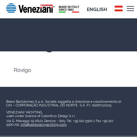
ENGLISH
Rovigo
Rovigo
Boero Bartolomeo S.p.A.
Società soggetta a direzione e coordinamento di
CIN – CORPORAÇÃO INDUSTRIAL DO NORTE, S.A.
P.I. 00267120103
VENEZIANI YACHTING
used under licence of
Colorificio Zetagi S.r.l.
Via G. Macaggi 19
16121 Genova - Italy
Tel. +39 010 5500.1
Fax +39 010
5500.291
info@venezianiyachting.com