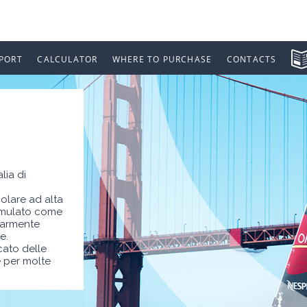
PORT
CALCULATOR
WHERE TO PURCHASE
CONTACTS
lia di
olare ad alta
ormulato come
olarmente
e.
cato delle
 per molte