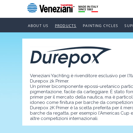
ABOUT US
PRODUCTS
PAINTING CYCLES
SUP
Veneziani Yachting è rivenditore esclusivo per l'Ita
Durepox 2k Primer.
Un primer bicomponente epossi-uretanico partic
pigmentazione, facile da carteggiare. È stato f
primer per il mercato della nautica, ma è partic
idoneo come finitura per barche da competizion
Durepox 2K Primer è la scelta preferita per il mer
barche da regatta, per esempio l'Americas Cup e
altre competizioni internazionali.