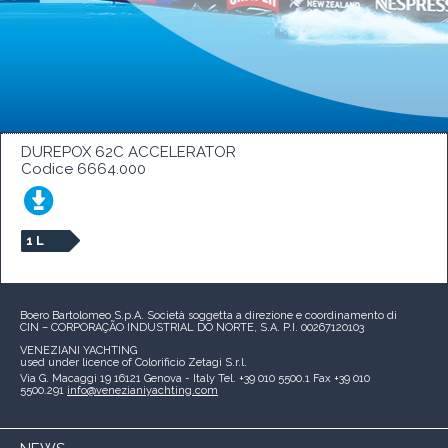
DUREPOX 62C ACCELERATOR
Codice 6664.000
1 L
Boero Bartolomeo S.p.A.
Società soggetta a direzione e coordinamento di
CIN – CORPORAÇÃO INDUSTRIAL DO NORTE, S.A.
P.I. 00267120103
VENEZIANI YACHTING
used under licence of
Colorificio Zetagi S.r.l.
Via G. Macaggi 19
16121 Genova - Italy
Tel. +39 010 5500.1
Fax +39 010
5500.291
info@venezianiyachting.com