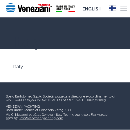
ENGLISH
Italy
Italy
Boero Bartolomeo S.p.A.
Società soggetta a direzione e coordinamento di
CIN – CORPORAÇÃO INDUSTRIAL DO NORTE, S.A.
P.I. 00267120103
VENEZIANI YACHTING
used under licence of
Colorificio Zetagi S.r.l.
Via G. Macaggi 19
16121 Genova - Italy
Tel. +39 010 5500.1
Fax +39 010
5500.291
info@venezianiyachting.com