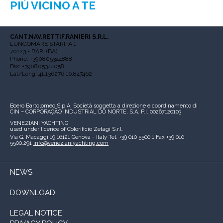
PIÙ VICINO A TE
CANT.NAV.RETTIF.RANIERI S.R.L.
LUNGOMARE STARITA 1
70123 - BARI (BA)
Phone: +390805344888
Fax: +390805344058
Lat/Long: 41.136276,16.847462
Boero Bartolomeo S.p.A.
Società soggetta a direzione e coordinamento di
CIN – CORPORAÇÃO INDUSTRIAL DO NORTE, S.A.
P.I. 00267120103
VENEZIANI YACHTING
used under licence of
Colorificio Zetagi S.r.l.
Via G. Macaggi 19
16121 Genova - Italy
Tel. +39 010 5500.1
Fax +39 010
5500.291
info@venezianiyachting.com
NEWS
DOWNLOAD
LEGAL NOTICE