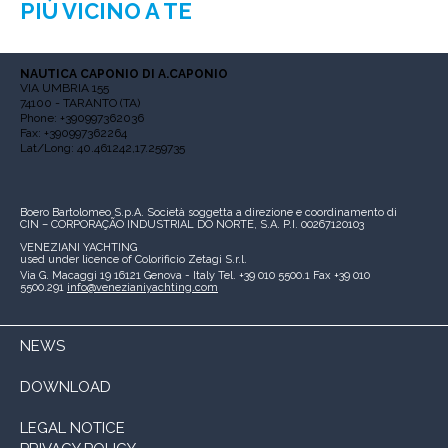
PIÙ VICINO A TE
NAUTICA CAPONIO DI A.CAPONIO
VIA UMBRIA 155
74100 - TARANTO (TA)
Phone: +390997362036
Fax: +390997362264
Lat/Long: 40.461242,17.259735
Boero Bartolomeo S.p.A.
Società soggetta a direzione e coordinamento di
CIN – CORPORAÇÃO INDUSTRIAL DO NORTE, S.A.
P.I. 00267120103
VENEZIANI YACHTING
used under licence of
Colorificio Zetagi S.r.l.
Via G. Macaggi 19
16121 Genova - Italy
Tel. +39 010 5500.1
Fax +39 010
5500.291
info@venezianiyachting.com
NEWS
DOWNLOAD
LEGAL NOTICE