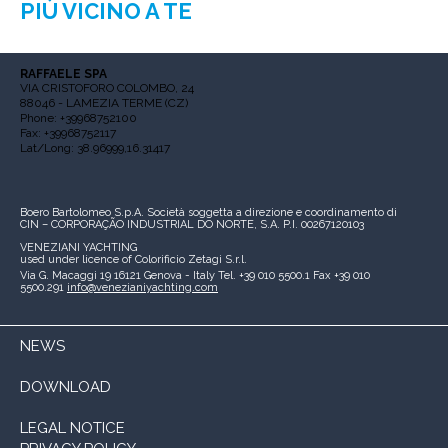
PIÙ VICINO A TE
RAFFAELE SPA
VIA CRISTOFORO COLOMBO, 24
88046 - LAMEZIA TERME (CZ)
Phone: +39968752100
Fax: +39968752117
Lat/Long: 38.96999,16.31417
Boero Bartolomeo S.p.A.
Società soggetta a direzione e coordinamento di
CIN – CORPORAÇÃO INDUSTRIAL DO NORTE, S.A.
P.I. 00267120103
VENEZIANI YACHTING
used under licence of
Colorificio Zetagi S.r.l.
Via G. Macaggi 19
16121 Genova - Italy
Tel. +39 010 5500.1
Fax +39 010
5500.291
info@venezianiyachting.com
NEWS
DOWNLOAD
LEGAL NOTICE