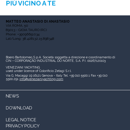
PIÙ VICINO A TE
MATTEO ANASTASIO DI ANASTASIO
VIA ROMA, 50
89013 - GIOIA TAURO (RC)
Phone: +39096651034
Lat/Long: 38.428132,15.898348
Boero Bartolomeo S.p.A.
Società soggetta a direzione e coordinamento di
CIN – CORPORAÇÃO INDUSTRIAL DO NORTE, S.A.
P.I. 00267120103
VENEZIANI YACHTING
used under licence of
Colorificio Zetagi S.r.l.
Via G. Macaggi 19
16121 Genova - Italy
Tel. +39 010 5500.1
Fax +39 010
5500.291
info@venezianiyachting.com
NEWS
DOWNLOAD
LEGAL NOTICE
PRIVACY POLICY