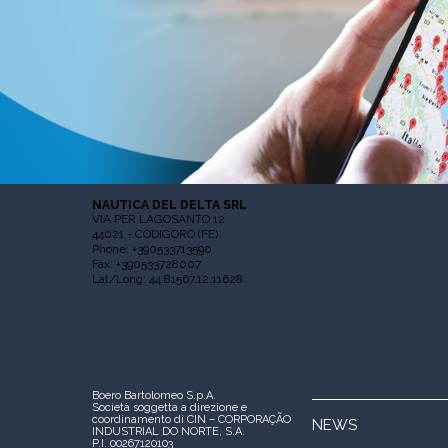
NAUTICA DEL DELTA SRL
VIA PER LAGOSANTO 12
44021 - CODIGORO (FE)
Phone: +390533713590
Fax: +390533728007
Lat/Long: 44.81567,12.11628
Boero Bartolomeo S.p.A.
Società soggetta a direzione e
coordinamento di CIN – CORPORAÇÃO
NEWS
INDUSTRIAL DO NORTE, S.A.
P.I. 00267120103