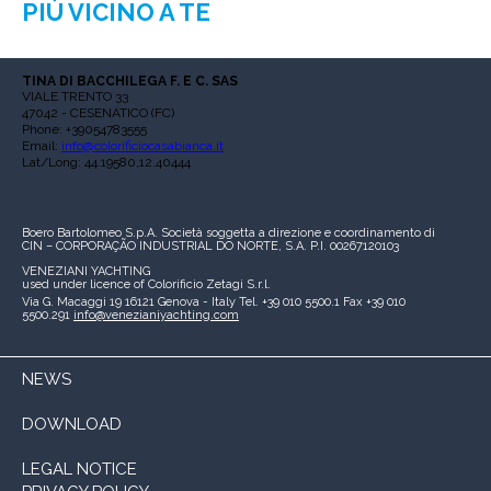
PIÙ VICINO A TE
TINA DI BACCHILEGA F. E C. SAS
VIALE TRENTO 33
47042 - CESENATICO (FC)
Phone: +39054783555
Email:
info@colorificiocasabianca.it
Lat/Long: 44.19580,12.40444
Boero Bartolomeo S.p.A.
Società soggetta a direzione e coordinamento di
CIN – CORPORAÇÃO INDUSTRIAL DO NORTE, S.A.
P.I. 00267120103
VENEZIANI YACHTING
used under licence of
Colorificio Zetagi S.r.l.
Via G. Macaggi 19
16121 Genova - Italy
Tel. +39 010 5500.1
Fax +39 010
5500.291
info@venezianiyachting.com
NEWS
DOWNLOAD
LEGAL NOTICE