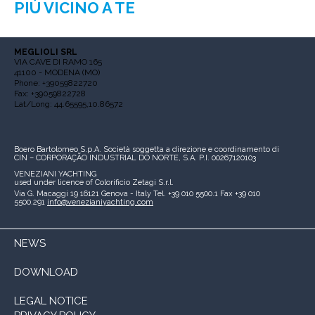
PIÙ VICINO A TE
MEGLIOLI SRL
VIA CAVE DI RAMO 165
41100 - MODENA (MO)
Phone: +39059822720
Fax: +39059822728
Lat/Long: 44.65595,10.86572
Boero Bartolomeo S.p.A.
Società soggetta a direzione e coordinamento di
CIN – CORPORAÇÃO INDUSTRIAL DO NORTE, S.A.
P.I. 00267120103
VENEZIANI YACHTING
used under licence of
Colorificio Zetagi S.r.l.
Via G. Macaggi 19
16121 Genova - Italy
Tel. +39 010 5500.1
Fax +39 010
5500.291
info@venezianiyachting.com
NEWS
DOWNLOAD
LEGAL NOTICE