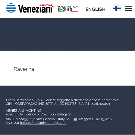
ENGLISH
Ravenna
Ravenna
Boero Bartolomeo S.p.A.
Società soggetta a direzione e coordinamento di
CIN – CORPORAÇÃO INDUSTRIAL DO NORTE, S.A.
P.I. 00267120103
VENEZIANI YACHTING
used under licence of
Colorificio Zetagi S.r.l.
Via G. Macaggi 19
16121 Genova - Italy
Tel. +39 010 5500.1
Fax +39 010
5500.291
info@venezianiyachting.com