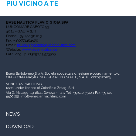
PIÙ VICINO A TE
BASE NAUTICA FLAVIO GIOIA SPA
LUNGOMARE CABOTO 93
4024 - GAETA (LT)
Phone: +390771311013
Fax: +390771464580
Email:
bruno.pignatiello@basenautica.com
Website:
www.basenautica.com
Lat/Long: 41.213898,13.573969
Boero Bartolomeo S.p.A.
Società soggetta a direzione e coordinamento di
CIN – CORPORAÇÃO INDUSTRIAL DO NORTE, S.A.
P.I. 00267120103
VENEZIANI YACHTING
used under licence of
Colorificio Zetagi S.r.l.
Via G. Macaggi 19
16121 Genova - Italy
Tel. +39 010 5500.1
Fax +39 010
5500.291
info@venezianiyachting.com
NEWS
DOWNLOAD