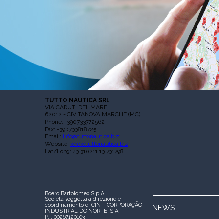
TUTTO NAUTICA SRL
VIA CADUTI DEL MARE
62012 - CIVITANOVA MARCHE (MC)
Phone: +390733772562
Fax: +390733818725
Email:
info@tuttonautica.biz
Website:
www.tuttonautica.biz
Lat/Long: 43.310211,13.731798
Boero Bartolomeo S.p.A.
Società soggetta a direzione e
coordinamento di CIN – CORPORAÇÃO
NEWS
INDUSTRIAL DO NORTE, S.A.
P.I. 00267120103