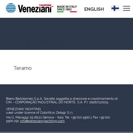
ENGLISH
Teramo
Teramo
Boero Bartolomeo S.p.A.
Società soggetta a direzione e coordinamento di
CIN – CORPORAÇÃO INDUSTRIAL DO NORTE, S.A.
P.I. 00267120103
VENEZIANI YACHTING
used under licence of
Colorificio Zetagi S.r.l.
Via G. Macaggi 19
16121 Genova - Italy
Tel. +39 010 5500.1
Fax +39 010
5500.291
info@venezianiyachting.com