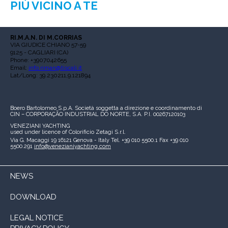
PIÙ VICINO A TE
RI.M.A.N. DI M.CORRIAS
VIA GIUDICE CHIANO 57-59
9125 - CAGLIARI (CA)
Phone: +3907042655
Email:
info.riman@tiscali.it
Lat/Long: 39.230211,9.121894
Boero Bartolomeo S.p.A.
Società soggetta a direzione e coordinamento di
CIN – CORPORAÇÃO INDUSTRIAL DO NORTE, S.A.
P.I. 00267120103
VENEZIANI YACHTING
used under licence of
Colorificio Zetagi S.r.l.
Via G. Macaggi 19
16121 Genova - Italy
Tel. +39 010 5500.1
Fax +39 010
5500.291
info@venezianiyachting.com
NEWS
DOWNLOAD
LEGAL NOTICE