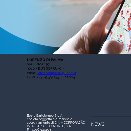
LORENZO DI PALMA
VIA ROMA 195
9010 - BUGGERRU (CI)
Email:
lorenzodipalma@libero.it
Lat/Long: 39.395233,8.402604
Boero Bartolomeo S.p.A.
Società soggetta a direzione e
coordinamento di CIN – CORPORAÇÃO
NEWS
INDUSTRIAL DO NORTE, S.A.
P.I. 00267120103