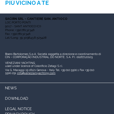
PIÙ VICINO A TE
SACIRN SRL - CANTIERE SAN. ANTIOCO
LOC.PORTO PONTI
9017 - SANT ANTIOCO (CI)
Phone: +39078132346
Fax: +39078132346
Lat/Long: 39.309843,8.525428
Boero Bartolomeo S.p.A.
Società soggetta a direzione e coordinamento di
CIN – CORPORAÇÃO INDUSTRIAL DO NORTE, S.A.
P.I. 00267120103
VENEZIANI YACHTING
used under licence of
Colorificio Zetagi S.r.l.
Via G. Macaggi 19
16121 Genova - Italy
Tel. +39 010 5500.1
Fax +39 010
5500.291
info@venezianiyachting.com
NEWS
DOWNLOAD
LEGAL NOTICE