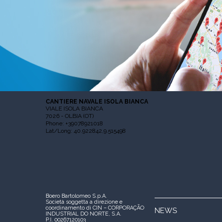
CANTIERE NAVALE ISOLA BIANCA
VIALE ISOLA BIANCA
7026 - OLBIA (OT)
Phone: +39078921018
Lat/Long: 40.922842,9.515498
Boero Bartolomeo S.p.A.
Società soggetta a direzione e
coordinamento di CIN – CORPORAÇÃO
NEWS
INDUSTRIAL DO NORTE, S.A.
P.I. 00267120103