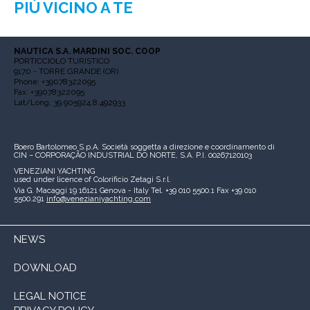
PIÙ VICINO A TE
NAUTICA S.A. MARDINI SOC. COOP
PORTICCIOLO TURISTICO
9170 - TORRE GRANDE (OR)
Phone: +39078322095
Fax: +39078322095
Lat/Long: 39.905924,8.492933
Boero Bartolomeo S.p.A.
Società soggetta a direzione e coordinamento di
CIN – CORPORAÇÃO INDUSTRIAL DO NORTE, S.A.
P.I. 00267120103
VENEZIANI YACHTING
used under licence of
Colorificio Zetagi S.r.l.
Via G. Macaggi 19
16121 Genova - Italy
Tel. +39 010 5500.1
Fax +39 010
5500.291
info@venezianiyachting.com
NEWS
DOWNLOAD
LEGAL NOTICE