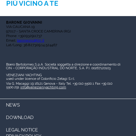
PIÙ VICINO A TE
BARONE GIOVANNI
VIA CAUCANA 19
97017 - SANTA CROCE CAMERINA (RG)
Phone: +390932911737
Email:
baronesnc@tin.it
Lat/Long: 36.827309,14.524467
Boero Bartolomeo S.p.A.
Società soggetta a direzione e coordinamento di
CIN – CORPORAÇÃO INDUSTRIAL DO NORTE, S.A.
P.I. 00267120103
VENEZIANI YACHTING
used under licence of
Colorificio Zetagi S.r.l.
Via G. Macaggi 19
16121 Genova - Italy
Tel. +39 010 5500.1
Fax +39 010
5500.291
info@venezianiyachting.com
NEWS
DOWNLOAD
LEGAL NOTICE