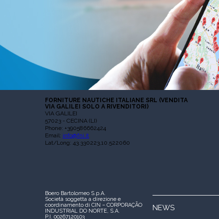
FORNITURE NAUTICHE ITALIANE SRL (VENDITA
VIA GALILEI SOLO A RIVENDITORI)
VIA GALILEI
57023 - CECINA (LI)
Phone: +390586662424
Email:
info@fni.it
Lat/Long: 43.330223,10.522060
Boero Bartolomeo S.p.A.
Società soggetta a direzione e
coordinamento di CIN – CORPORAÇÃO
NEWS
INDUSTRIAL DO NORTE, S.A.
P.I. 00267120103